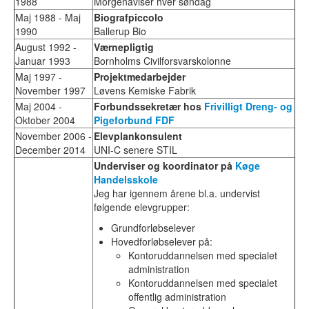
1988
Morgenaviser hver søndag
Maj 1988 - Maj
Biografpiccolo
1990
Ballerup Bio
August 1992 -
Værnepligtig
Januar 1993
Bornholms Civilforsvarskolonne
Maj 1997 -
Projektmedarbejder
November 1997
Løvens Kemiske Fabrik
Maj 2004 -
Forbundssekretær hos
Frivilligt Dreng- og
Oktober 2004
Pigeforbund FDF
November 2006 -
Elevplankonsulent
December 2014
UNI-C senere STIL
Underviser og koordinator på
Køge
Handelsskole
Jeg har igennem årene bl.a. undervist
følgende elevgrupper:
Grundforløbselever
Hovedforløbselever på:
Kontoruddannelsen med specialet
administration
Kontoruddannelsen med specialet
offentlig administration